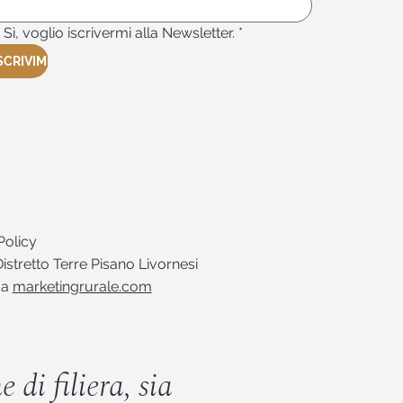
Sì, voglio iscrivermi alla Newsletter.
*
SCRIVIMI
Policy
istretto Terre Pisano Livornesi
da
marketingrurale.com
 di filiera, sia