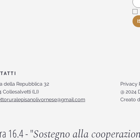
I
TATTI
Privacy 
a della Repubblica 32
@ 2024 D
 Collesalvetti (LI)
Creato 
ettoruralepisanolivornese@gmail.com
ra 16.4 - "
Sostegno alla cooperazione