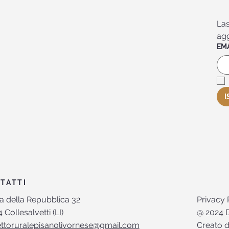
Las
agg
EM
I
TATTI
Privacy 
a della Repubblica 32
@ 2024 D
 Collesalvetti (LI)
Creato 
ettoruralepisanolivornese@gmail.com