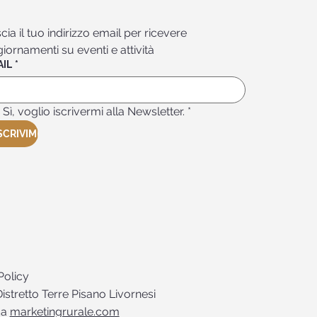
cia il tuo indirizzo email per ricevere 
iornamenti su eventi e attività
AIL
*
Sì, voglio iscrivermi alla Newsletter.
*
SCRIVIMI
Policy
istretto Terre Pisano Livornesi
da
marketingrurale.com